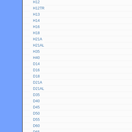
H12
H12TR
H13
H14
H16
H18
H21A
H21AL
H35
H40
D14
D16
D18
D21A
D21AL
D35
D40
D45
D50
D55
D60
D65