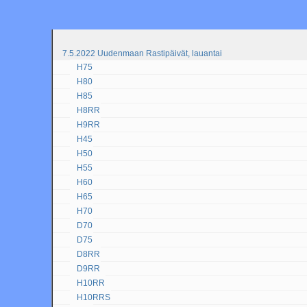
7.5.2022 Uudenmaan Rastipäivät, lauantai
H75
H80
H85
H8RR
H9RR
H45
H50
H55
H60
H65
H70
D70
D75
D8RR
D9RR
H10RR
H10RRS