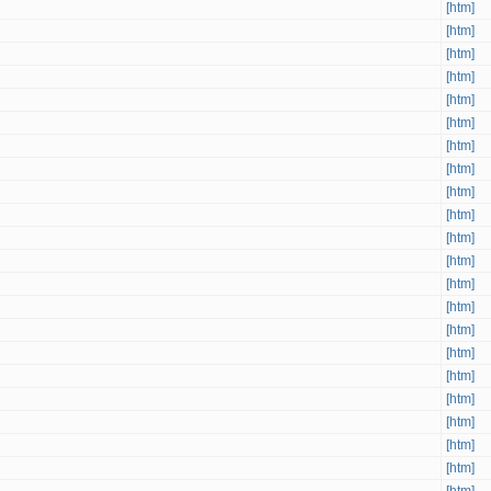
[htm]
[htm]
[htm]
[htm]
[htm]
[htm]
[htm]
[htm]
[htm]
[htm]
[htm]
[htm]
[htm]
[htm]
[htm]
[htm]
[htm]
[htm]
[htm]
[htm]
[htm]
[htm]