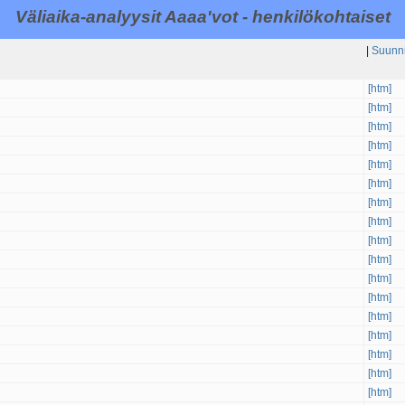
Väliaika-analyysit Aaaa'vot - henkilökohtaiset
|
Suunni
[htm]
[htm]
[htm]
[htm]
[htm]
[htm]
[htm]
[htm]
[htm]
[htm]
[htm]
[htm]
[htm]
[htm]
[htm]
[htm]
[htm]